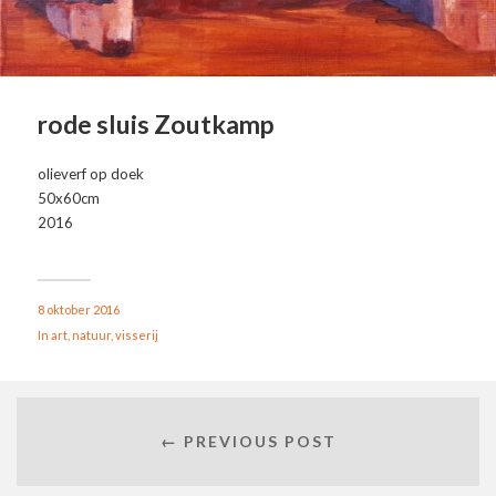
rode sluis Zoutkamp
olieverf op doek
50x60cm
2016
8 oktober 2016
In
art
,
natuur
,
visserij
← PREVIOUS POST