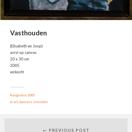
Vasthouden
(Elisabeth en Joop)
acryl op canvas
20 x 30 cm
2005
verkocht
8 augustus 2005
In
art
,
dansers
,
vrienden
← PREVIOUS POST